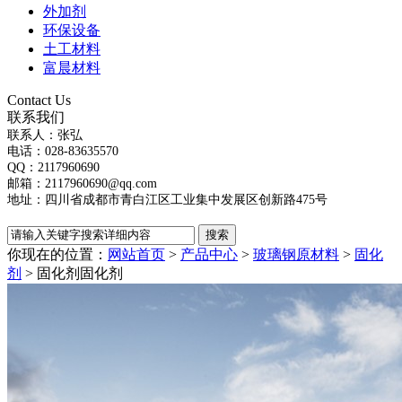
外加剂
环保设备
土工材料
富晨材料
Contact Us
联系我们
联系人：张弘
电话：028-83635570
QQ：2117960690
邮箱：2117960690@qq.com
地址：四川省成都市青白江区工业集中发展区创新路475号
你现在的位置：
网站首页
>
产品中心
>
玻璃钢原材料
>
固化
剂
> 固化剂
固化剂