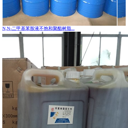
N,N-二甲基苯胺液不饱和聚酯树脂...