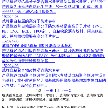
产品概述EVA高分子复合防水卷材是新型防水卷材，产品的生
产设备为压延法自动化生产线，经一次成型加工而成。选用
******乙烯-乙酸乙烯共聚物为...
19
2024-03
威牌带自粘层的高分子防水卷材
产品概述带自粘层的高分子防水卷材是由高分子片材（PVC、
PE、EVA、ECB、TPO等）、自粘橡胶沥青胶料、隔离膜组
成，并可根据需要在高分子片材...
15
2024-03
威牌TQP616/618道桥用改性沥青防水卷材
产品概述道桥用改性沥青防水卷材，是以热塑性弹性体BS或
聚烯烃聚合物APP（APAO）改性材料为主，辅以各种助剂制
成的改性沥青浸涂聚酯胎基，...
15
2024-03
威牌自粘聚合物改性沥青防水卷材
产品概述自粘聚合物改性沥青防水卷材以自粘聚合物改性沥青
为基料，非外露使用的无胎基或采用聚酯胎基增加本体自粘防
水卷材。产品特点自粘性...
1/2
上一页
1
2
下一页
玻璃钢养鱼池、玻璃钢水箱（水窖）、玻璃钢消防水池、玻璃钢化粪
池、玻璃钢罐、玻璃钢绝缘板、玻璃钢沼气池
地址:四川省成都市青白江区工业集中发展区创新路475号