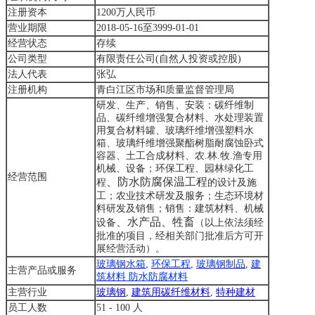
注册资本
1200万人民币
营业期限
2018-05-16至3999-01-01
经营状态
存续
公司类型
有限责任公司(自然人投资或控股)
法人代表
张弘
注册机构
青白江区市场和质量监督管理局
研发、生产、销售、安装：碳纤维制
品、碳纤维增强复合材料、水处理装置
用复合材料罐、玻璃纤维增强塑料水
箱、玻璃纤维增强聚酯树脂耐腐蚀卧式
容器、土工合成材料、农.林.牧.渔专用
机械、设备；环保工程、园林绿化工
经营范围
、防水防腐保温工程
程
的设计及施
工；农业技术研发及服务；生态环境材
料研发及销售；销售：建筑材料、机械
、水产品、牲畜
设备
（以上依法须经
批准的项目，经相关部门批准后方可开
展经营活动）。
玻璃钢水箱
,
环保工程
,
玻璃钢制品
,
建
主营产品或服务
筑材料
防水防腐材料
主营行业
玻璃钢
,
建筑用碳纤维材料
,
特种建材
员工人数
51 - 100 人